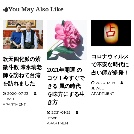
ビ
You May Also Like
ゲ
ー
シ
ョ
ン
コロナウィルス
欽天四化派の紫
で不安な時代に
微斗数 陳永瑜老
2021年開運 の
占い師が多発！
師を訪ねて台湾
コツ！今すぐで
を訪れました
2020-12-18
きる 風の時代
JEWEL
を味方にする生
2020-07-23
APARTMENT
JEWEL
き方
APARTMENT
2021-01-25
JEWEL
APARTMENT