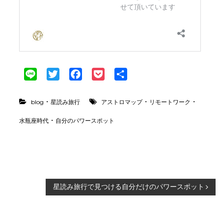
L
T
F
P
共
i
w
a
o
有
n
i
c
c
・
・
・
blog
星読み旅行
アストロマップ
リモートワーク
e
t
e
k
・
水瓶座時代
自分のパワースポット
t
b
e
e
o
t
r
o
k
投
星読み旅行で見つける自分だけのパワースポット
稿
ナ