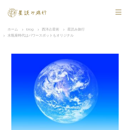
コ
ン
テ
ン
ツ
ホーム
blog
西洋占星術
星読み旅行
へ
水瓶座時代はパワースポットもオリジナル
ス
キ
ッ
プ