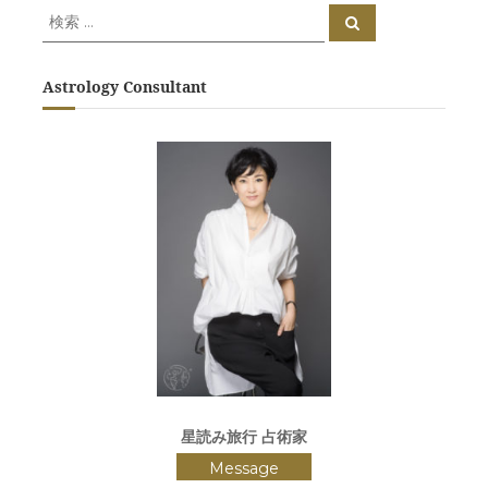
検
検
索
索
対
象
Astrology Consultant
:
星読み旅行 占術家
Message