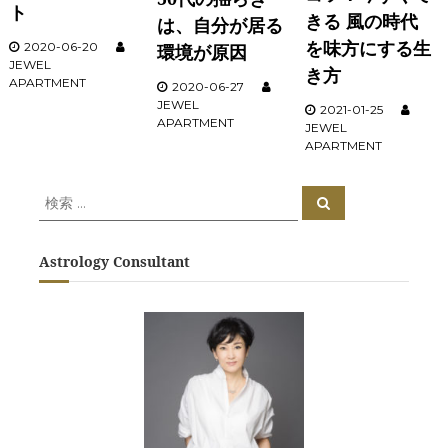
ト
きる 風の時代
は、自分が居る
を味方にする生
2020-06-20
環境が原因
JEWEL
き方
APARTMENT
2020-06-27
JEWEL
2021-01-25
APARTMENT
JEWEL
APARTMENT
検
検
索
索
対
象
Astrology Consultant
: