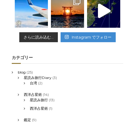
さらに読み込む...
Instagram でフォロー
カテゴリー
blog
(25)
星読み旅行Diary
(3)
台湾
(2)
西洋占星術
(14)
星読み旅行
(13)
西洋占星術
(1)
鑑定
(9)