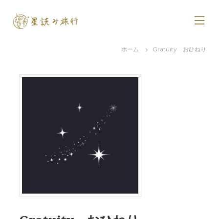
コ
ン
テ
ン
ツ
ホーム
Gratuity おひねり
へ
ス
キ
ッ
プ