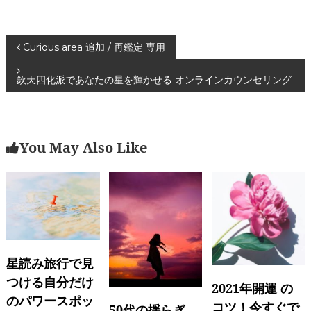
投
Curious area 追加 / 再鑑定 専用
稿
欽天四化派であなたの星を輝かせる オンラインカウンセリング
ナ
ビ
ゲ
You May Also Like
ー
シ
ョ
ン
星読み旅行で見
つける自分だけ
2021年開運 の
のパワースポッ
コツ！今すぐで
50代の揺らぎ